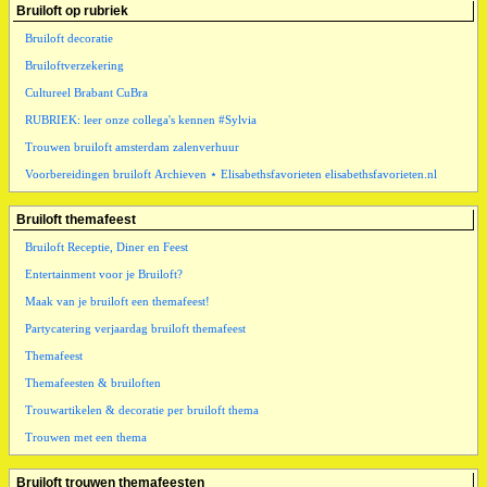
Bruiloft op rubriek
Bruiloft decoratie
Bruiloftverzekering
Cultureel Brabant CuBra
RUBRIEK: leer onze collega's kennen #Sylvia
Trouwen bruiloft amsterdam zalenverhuur
Voorbereidingen bruiloft Archieven ⋆ Elisabethsfavorieten elisabethsfavorieten.nl
Bruiloft themafeest
Bruiloft Receptie, Diner en Feest
Entertainment voor je Bruiloft?
Maak van je bruiloft een themafeest!
Partycatering verjaardag bruiloft themafeest
Themafeest
Themafeesten & bruiloften
Trouwartikelen & decoratie per bruiloft thema
Trouwen met een thema
Bruiloft trouwen themafeesten